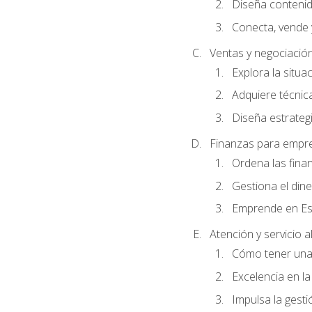
Diseña conteni
Conecta, vende 
Ventas y negociació
Explora la situa
Adquiere técnica
Diseña estrategi
Finanzas para empr
Ordena las fina
Gestiona el din
Emprende en Es
Atención y servicio al
Cómo tener una 
Excelencia en la
Impulsa la gestió