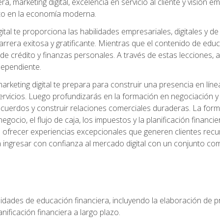
, marketing digital, excelencia en servicio al cliente y visión
to en la economía moderna.
ital te proporciona las habilidades empresariales, digitales y d
arrera exitosa y gratificante. Mientras que el contenido de edu
e crédito y finanzas personales. A través de estas lecciones, ad
dependiente.
rketing digital te prepara para construir una presencia en línea
ervicios. Luego profundizarás en la formación en negociación y 
acuerdos y construir relaciones comerciales duraderas. La fo
egocio, el flujo de caja, los impuestos y la planificación financi
s ofrecer experiencias excepcionales que generen clientes rec
 ingresar con confianza al mercado digital con un conjunto com
lidades de educación financiera, incluyendo la elaboración de p
planificación financiera a largo plazo.