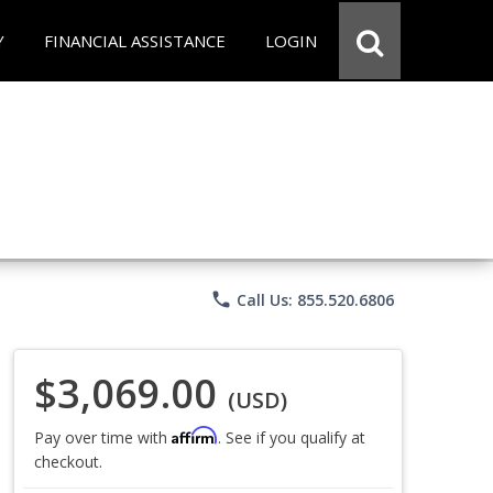
Y
FINANCIAL ASSISTANCE
LOGIN
phone
Call Us: 855.520.6806
$3,069.00
(USD)
Affirm
Pay over time with
. See if you qualify at
checkout.