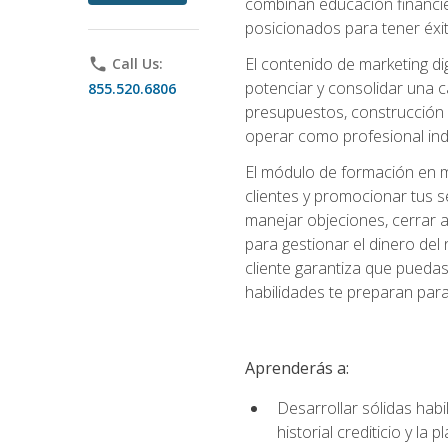
combinan educación financiera
posicionados para tener éxi
El contenido de marketing dig
phone
Call Us:
potenciar y consolidar una c
855.520.6806
presupuestos, construcción d
operar como profesional in
El módulo de formación en ma
clientes y promocionar tus s
manejar objeciones, cerrar 
para gestionar el dinero del n
cliente garantiza que pueda
habilidades te preparan para
Aprenderás a:
Desarrollar sólidas habi
historial crediticio y la 