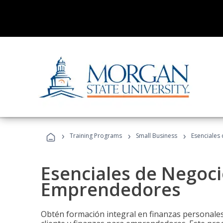
›
›
›
Training Programs
Small Business
Esenciales
Esenciales de Negoci
Emprendedores
Obtén formación integral en finanzas personales,