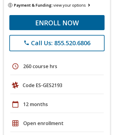
Payment & Funding:
view your options
ENROLL NOW
Call Us: 855.520.6806
phone
schedule
260 course hrs
Code ES-GES2193
calendar_today
12 months
grid_on
Open enrollment