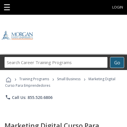
☰
LOGIN
Search
Go
Career
Training
›
›
›
Programs
Training Programs
Small Business
Marketing Digital
Curso Para Emprendedores
phone
Call Us: 855.520.6806
Marketing Digital Curso Para