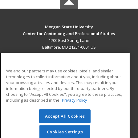
Morgan State University
Center for Continuing and Professional Studies
1700 East Spring Lane
Baltimore, MD 21251-0001 US
MAIN CONTENT
Career Training
We and our partners may use cookies, pixels, and similar
technologies to collect information about you, including about
ADDITIONAL RESOURCES
your browsing activities and devices. This may result in your
information being collected by our third-party partners. By
Military
Student Blog
choosing to "Accept All Cookies", you agree to these practices,
Financial Assistance
including as described in the
Privacy Policy
Help
Accept All Cookies
© 2026 ed2go, a division of Cengage Learning. All rights
reserved. The material on this site cannot be reproduced or
redistributed unless you have obtained prior written
Cookies Settings
permission from Cengage Learning.
Privacy Policy