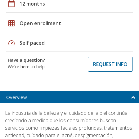
calendar_today
12 months
grid_on
Open enrollment
speed
Self paced
Have a question?
REQUEST INFO
We're here to help
Overview
La industria de la belleza y el cuidado de la piel continúa
creciendo a medida que los consumidores buscan
servicios como limpiezas faciales profundas, tratamientos
antiedad, cuidado para el acné, despigmentación,