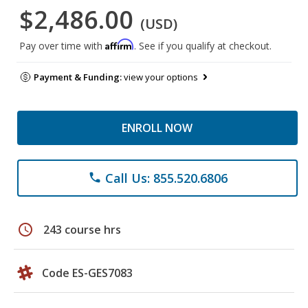
$2,486.00
(USD)
Affirm
Pay over time with
. See if you qualify at checkout.
Payment & Funding:
view your options
ENROLL NOW
Call Us: 855.520.6806
phone
schedule
243 course hrs
Code ES-GES7083