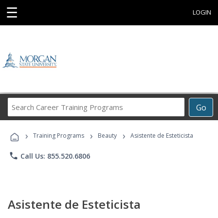
☰
LOGIN
Search
Go
Career
Training
›
›
›
Programs
Training Programs
Beauty
Asistente de Esteticista
phone
Call Us: 855.520.6806
Asistente de Esteticista