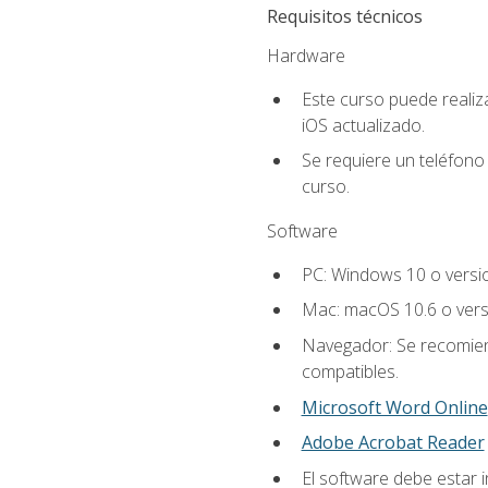
Requisitos técnicos
Hardware
Este curso puede reali
iOS actualizado.
Se requiere un teléfono 
curso.
Software
PC: Windows 10 o versi
Mac: macOS 10.6 o vers
Navegador: Se recomiend
compatibles.
Microsoft Word Online
Adobe Acrobat Reader
El software debe estar i