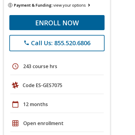
Payment & Funding:
view your options
ENROLL NOW
Call Us: 855.520.6806
phone
schedule
243 course hrs
Code ES-GES7075
calendar_today
12 months
grid_on
Open enrollment