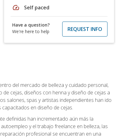
speed
Self paced
Have a question?
REQUEST INFO
We're here to help
entro del mercado de belleza y cuidado personal,
 de cejas, diseños con henna y diseño de cejas a
los salones, spas y artistas independientes han ido
 capacitados en diseño de cejas.
ente definidas han incrementado aún más la
l autoempleo y el trabajo freelance en belleza, las
 preparación profesional se encuentran en una