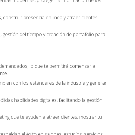
amientas modernas, proteger la información de los
construir presencia en línea y atraer clientes
gestión del tiempo y creación de portafolio para
 demandados, lo que te permitirá comenzar a
nte.
umplen con los estándares de la industria y generan
as habilidades digitales, facilitando la gestión
ting que te ayuden a atraer clientes, mostrar tu
espaldan el éxito en salones, estudios, servicios