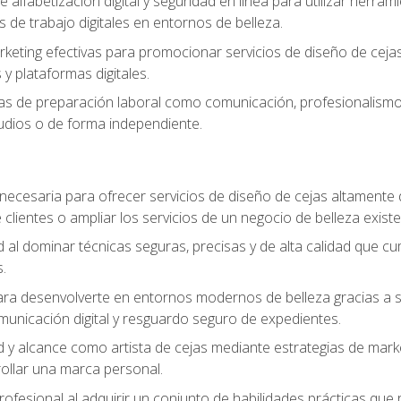
e alfabetización digital y seguridad en línea para utilizar herr
os de trabajo digitales en entornos de belleza.
keting efectivas para promocionar servicios de diseño de cejas, 
y plataformas digitales.
s de preparación laboral como comunicación, profesionalismo, 
tudios o de forma independiente.
necesaria para ofrecer servicios de diseño de cejas altamente
 clientes o ampliar los servicios de un negocio de belleza existe
ad al dominar técnicas seguras, precisas y de alta calidad que c
.
a desenvolverte en entornos modernos de belleza gracias a sólid
omunicación digital y resguardo seguro de expedientes.
ad y alcance como artista de cejas mediante estrategias de marke
rollar una marca personal.
rofesional al adquirir un conjunto de habilidades prácticas que r