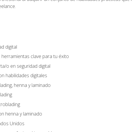
eelance.
d digital
: herramientas clave para tu éxito
ta/o en seguridad digital
n habilidades digitales
lading, henna y laminado
lading
croblading
on henna y laminado
ados Unidos