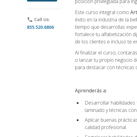
posición privilegiada para i
Este curso integral como
Art
éxito en la industria de la 
phone
Call Us:
tiempo que desarrollas exper
855.520.6806
fortalece tu alfabetización d
de los clientes e incluso te
Al finalizar el curso, conta
o lanzar tu propio negocio d
para destacar con técnicas de
Aprenderás a:
Desarrollar habilidades 
laminado y técnicas con
Aplicar buenas prácticas
calidad profesional.