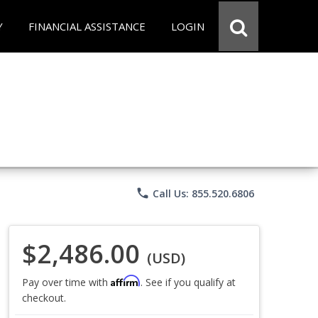
Y
FINANCIAL ASSISTANCE
LOGIN
phone
Call Us: 855.520.6806
$2,486.00
(USD)
Affirm
Pay over time with
. See if you qualify at
checkout.