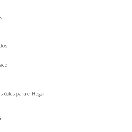
o
ados
sico
s útiles para el Hogar
s