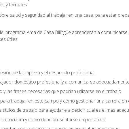
s y formales.
bre salud y seguridad al trabajar en una casa, para estar pre
del programa Ama de Casa Bilingüe aprenderán a comunicarse en 
es útiles
sión de la limpieza y el desarrollo profesional.
bajador doméstico profesional y a comunicarse adecuadament
 y las frases necesarias que podrìan utlizarse en el trabajo
para trabajar en este campo y cómo gestionar una carrera en e
 títulos de trabajo para ayudarle a decidir cuál es el más adec
 currículum y cómo debe presentarse un portafolio.
trevistas con confianza y a hacer las preguntas adecuadas.