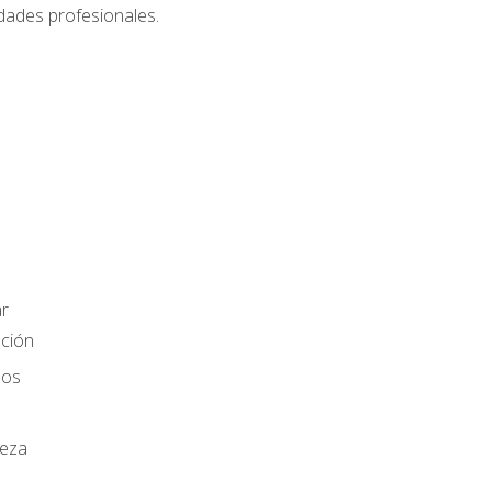
dades profesionales.
r
ación
los
ieza