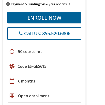
Payment & Funding:
view your options
ENROLL NOW
Call Us: 855.520.6806
phone
schedule
50 course hrs
Code ES-GES615
calendar_today
6 months
grid_on
Open enrollment