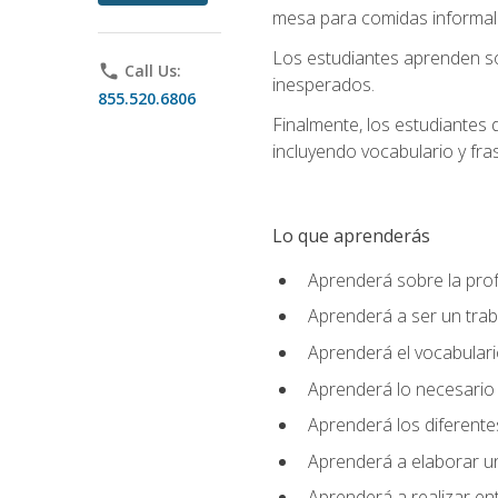
mesa para comidas informale
Los estudiantes aprenden so
phone
Call Us:
inesperados.
855.520.6806
Finalmente, los estudiantes 
incluyendo vocabulario y fras
Lo que aprenderás
Aprenderá sobre la profe
Aprenderá a ser un tra
Aprenderá el vocabulario
Aprenderá lo necesario 
Aprenderá los diferentes
Aprenderá a elaborar un
Aprenderá a realizar en