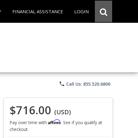
Y
FINANCIAL ASSISTANCE
LOGIN
phone
Call Us: 855.520.6806
$716.00
(USD)
Affirm
Pay over time with
. See if you qualify at
checkout.