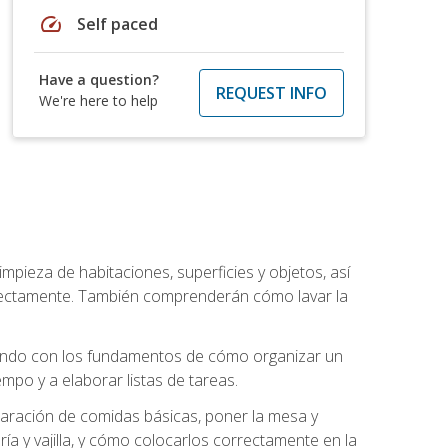
speed
Self paced
Have a question?
REQUEST INFO
We're here to help
mpieza de habitaciones, superficies y objetos, así
rrectamente. También comprenderán cómo lavar la
zando con los fundamentos de cómo organizar un
mpo y a elaborar listas de tareas.
eparación de comidas básicas, poner la mesa y
ría y vajilla, y cómo colocarlos correctamente en la